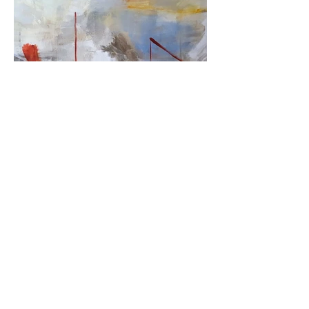
Frits Heimans
kunstschilder & musicus